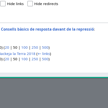
Hide links
Hide redirects
o
Consells bàsics de resposta davant de la repressió
:
0
) (
20
|
50
|
100
|
250
|
500
)
ackeja la Terra 2018
(
← links
)
0
) (
20
|
50
|
100
|
250
|
500
)