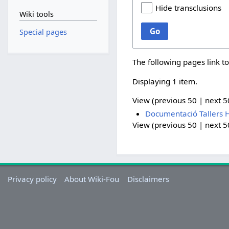
Hide transclusions
Wiki tools
Go
Special pages
The following pages link t
Displaying 1 item.
View (
previous 50
|
next 5
Documentació Tallers H
View (
previous 50
|
next 5
Privacy policy
About Wiki-Fou
Disclaimers