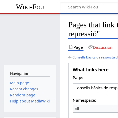
Wiki-Fou
Pages that link 
repressió"
Page
Discussion
←
Consells bàsics de resposta d
What links here
Navigation
Page:
Main page
Recent changes
Random page
Namespace:
Help about MediaWiki
all