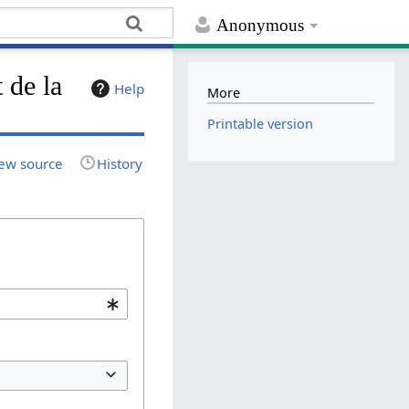
Anonymous
 de la
Help
More
Printable version
ew source
History