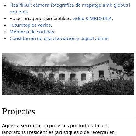
PicaPiKAP: càmera fotogràfica de mapatge amb globus i
cometes
.
Hacer imagenes simbiotikas:
video SIMBIOTIKA
.
Futurotopies varies
.
Memoria de sortidas
Constitución de una asociación y digital admin
Projectes
Aquesta secció inclou projectes productius, tallers,
laboratoris i residències (artístiques o de recerca) en