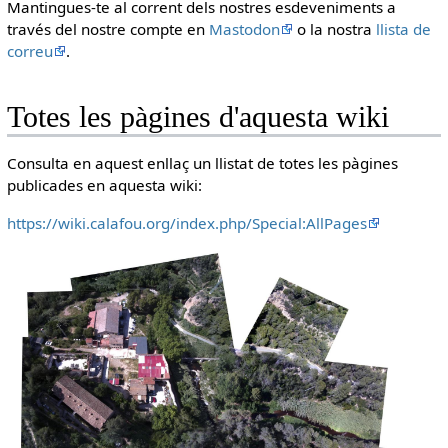
Mantingues-te al corrent dels nostres esdeveniments a
través del nostre compte en
Mastodon
o la nostra
llista de
correu
.
Totes les pàgines d'aquesta wiki
Consulta en aquest enllaç un llistat de totes les pàgines
publicades en aquesta wiki:
https://wiki.calafou.org/index.php/Special:AllPages