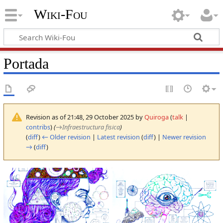
Wiki-Fou
Portada
Revision as of 21:48, 29 October 2025 by
Quiroga
(
talk
|
contribs
)
(
→
Infraestructura fisica
)
(
diff
)
← Older revision
|
Latest revision
(
diff
) |
Newer revision
→
(
diff
)