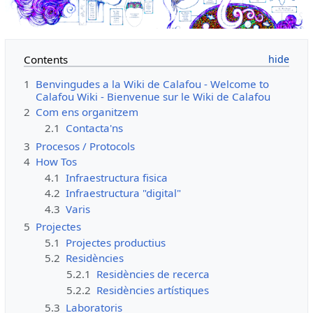
Contents
1
Benvingudes a la Wiki de Calafou - Welcome to
Calafou Wiki - Bienvenue sur le Wiki de Calafou
2
Com ens organitzem
2.1
Contacta'ns
3
Procesos / Protocols
4
How Tos
4.1
Infraestructura fisica
4.2
Infraestructura "digital"
4.3
Varis
5
Projectes
5.1
Projectes productius
5.2
Residències
5.2.1
Residències de recerca
5.2.2
Residències artístiques
5.3
Laboratoris