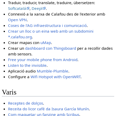
Traduir, traducir, translate, traduire, übersetzen:
Softcatalá
,
Deepl
.
Connexió a la xarxa de Calafou des de l'exterior amb
Open VPN
.
Coses de l'AG infraestructura i comunicació
.
Crear un lloc o un eina web amb un subdomini
*.calafou.org
.
Crear mapas con
uMap
.
Crear un
dashboard con Thingsboard
per a recollir dades
amb sensors.
Free your mobile phone from Android
.
Listen to the invisible
.
Aplicació audio
Mumble-Plumble
.
Configure a
Wifi Hotspot with OpenWRT
.
Varis
Receptes de dolços
.
Receita do licor café da Isaura García Munín
.
Com maquetar un fanzine amb Scribus
.