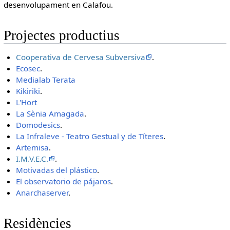
desenvolupament en Calafou.
Projectes productius
Cooperativa de Cervesa Subversiva
.
Ecosec
.
Medialab Terata
Kikiriki
.
L'Hort
La Sènia Amagada
.
Domodesics
.
La Infraleve - Teatro Gestual y de Títeres
.
Artemisa
.
I.M.V.E.C.
.
Motivadas del plástico
.
El observatorio de pájaros
.
Anarchaserver
.
Residències