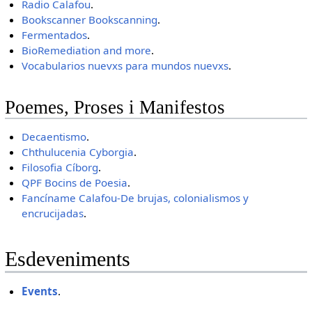
Radio Calafou
.
Bookscanner
Bookscanning
.
Fermentados
.
BioRemediation and more
.
Vocabularios nuevxs para mundos nuevxs
.
Poemes, Proses i Manifestos
Decaentismo
.
Chthulucenia Cyborgia
.
Filosofia Cíborg
.
QPF Bocins de Poesia
.
Fancíname Calafou-De brujas, colonialismos y
encrucijadas
.
Esdeveniments
Events
.