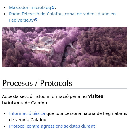
Mastodon microblog
.
Radio Televisió de Calafou, canal de vídeo i àudio en
Fediverse.tv
.
Procesos / Protocols
Aquesta secció inclou informació per a les
visites i
habitants
de Calafou.
Informació bàsica
que tota persona hauria de llegir abans
de venir a Calafou.
Protocol contra agressions sexistes durant