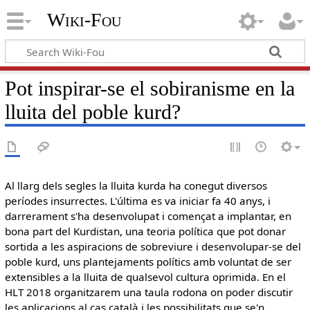
Wiki-Fou
Pot inspirar-se el sobiranisme en la
lluita del poble kurd?
Al llarg dels segles la lluita kurda ha conegut diversos
períodes insurrectes. L'última es va iniciar fa 40 anys, i
darrerament s'ha desenvolupat i començat a implantar, en
bona part del Kurdistan, una teoria política que pot donar
sortida a les aspiracions de sobreviure i desenvolupar-se del
poble kurd, uns plantejaments polítics amb voluntat de ser
extensibles a la lluita de qualsevol cultura oprimida. En el
HLT 2018 organitzarem una taula rodona on poder discutir
les aplicacions al cas català i les possibilitats que se'n